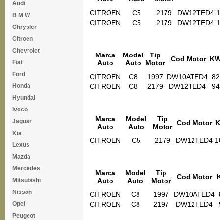
Audi
CITROEN
C5
2179
DW12TED4
1
B M W
CITROEN
C5
2179
DW12TED4
1
Chrysler
Citroen
Chevrolet
Marca
Model
Tip
Cod Motor
K
Fiat
Auto
Auto
Motor
Ford
CITROEN
C8
1997
DW10ATED4
82
Honda
CITROEN
C8
2179
DW12TED4
94
Hyundai
Iveco
Marca
Model
Tip
Jaguar
Cod Motor
Auto
Auto
Motor
Kia
CITROEN
C5
2179
DW12TED4
1
Lexus
Mazda
Mercedes
Marca
Model
Tip
Cod Motor
Mitsubishi
Auto
Auto
Motor
Nissan
CITROEN
C8
1997
DW10ATED4
Opel
CITROEN
C8
2197
DW12TED4
Peugeot