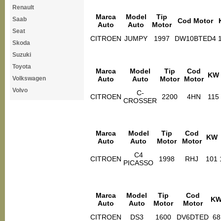
Renault
Marca
Model
Tip
Saab
Cod Motor
Auto
Auto
Motor
Seat
CITROEN
JUMPY
1997
DW10BTED4
Skoda
Suzuki
Toyota
Marca
Model
Tip
Cod
KW
Volkswagen
Auto
Auto
Motor
Motor
Volvo
C-
CITROEN
2200
4HN
115
CROSSER
Marca
Model
Tip
Cod
KW
Auto
Auto
Motor
Motor
C4
CITROEN
1998
RHJ
101
PICASSO
Marca
Model
Tip
Cod
K
Auto
Auto
Motor
Motor
CITROEN
DS3
1600
DV6DTED
68