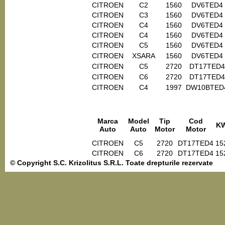
CITROEN
C2
1560
DV6TED4
CITROEN
C3
1560
DV6TED4
CITROEN
C4
1560
DV6TED4
CITROEN
C4
1560
DV6TED4
CITROEN
C5
1560
DV6TED4
CITROEN
XSARA
1560
DV6TED4
CITROEN
C5
2720
DT17TED4
CITROEN
C6
2720
DT17TED4
CITROEN
C4
1997
DW10BTED
Marca
Model
Tip
Cod
K
Auto
Auto
Motor
Motor
CITROEN
C5
2720
DT17TED4
15
CITROEN
C6
2720
DT17TED4
15
© Copyright S.C. Krizolitus S.R.L. Toate drepturile rezervate