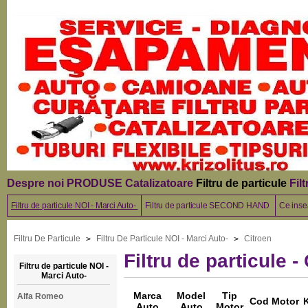
Despre noi
PRODUSE
Catalizatoare
Filtru de particule
Fil
Filtru de particule NOI - Marci Auto-
Filtru de particule SECOND HAND
Ce insea
Filtru De Particule
Filtru De Particule NOI - Marci Auto-
Citroen
>
>
Filtru de particule -
Filtru de particule NOI -
Marci Auto-
Marca
Model
Tip
Alfa Romeo
Cod Motor
Auto
Auto
Motor